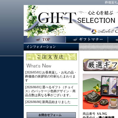
葬儀返礼
[2026/05/01] お香典返し・お礼の品・
葬儀後の挨拶状の印刷もたまわりま
す
[2026/06/01] 選べるギフト（チョイ
ス）のパッケージ色柄デザイン・商
品点数は異なる事がございます。
[2026/06/06] 新商品始まりました
商品番号
SA-NG
白子のり・磯の薫御膳